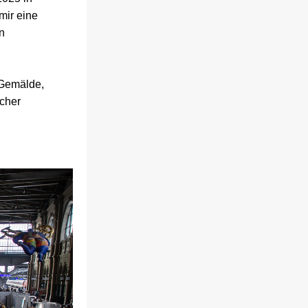
ir eine 
 
 Gemälde, 
cher 
.