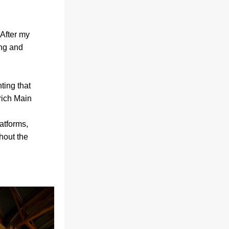
 After my 
ng and 
ting that 
ich Main 
tforms, 
hout the 