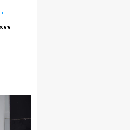
om
ndere 