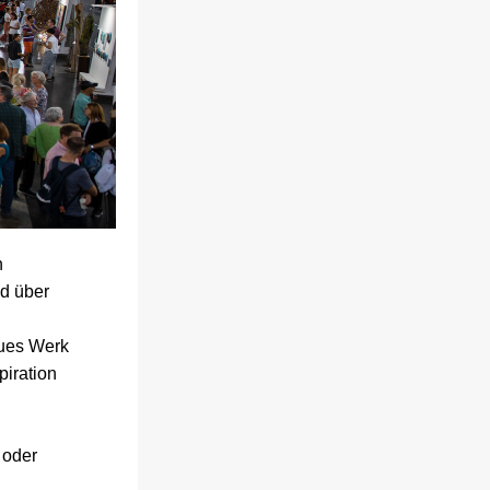
 
 täglich und über 
ues Werk 
iration 
oder 