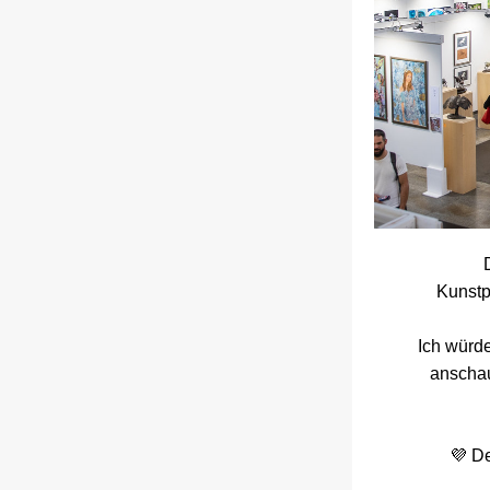
Kunstp
Ich würd
anschau
💜 De