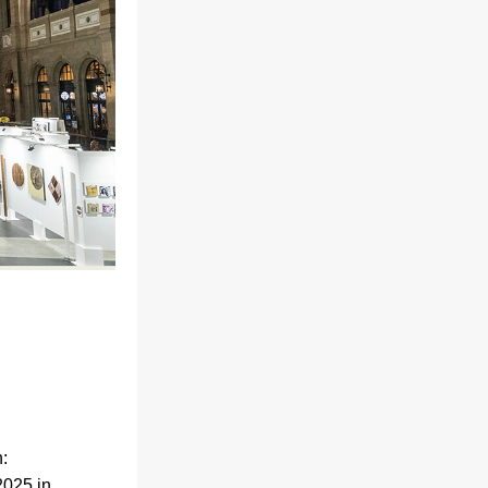
:
25 in 