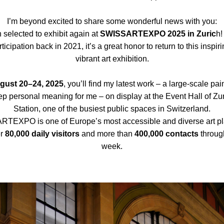
I’m beyond excited to share some wonderful news with you:
 selected to exhibit again at 
SWISSARTEXPO 2025 in Zuric
h!
articipation back in 2021, it’s a great honor to return to this inspiri
vibrant art exhibition.
gust 20–24, 2025
, you’ll find my latest work – a large-scale pain
p personal meaning for me – on display at the Event Hall of Zur
Station, one of the busiest public spaces in Switzerland.
TEXPO is one of Europe’s most accessible and diverse art pla
r 
80,000 daily visitors
 and more than 
400,000 contacts
 throug
week.