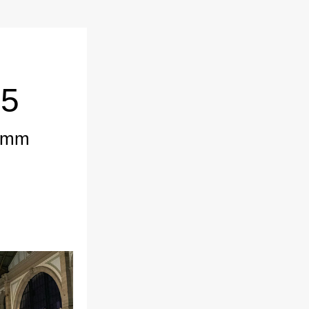
5
omm 