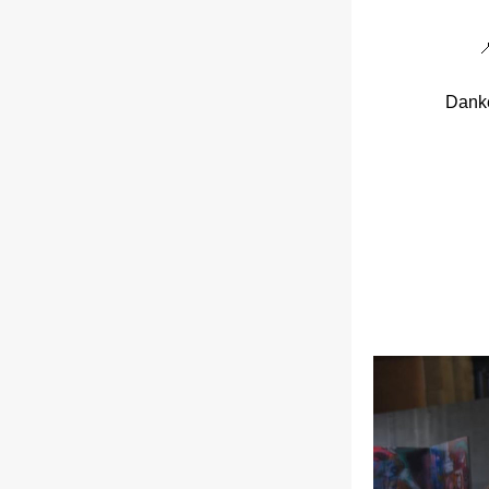

Danke