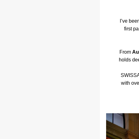
I’ve been
first p
From 
Au
holds dee
SWISSAR
with ove